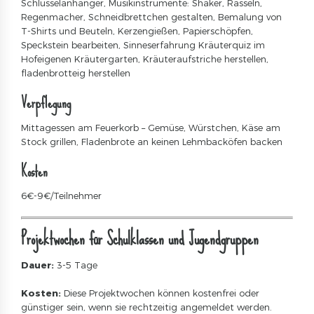
Schlüsselanhänger, Musikinstrumente: Shaker, Rasseln,
Regenmacher, Schneidbrettchen gestalten, Bemalung von
T-Shirts und Beuteln, Kerzengießen, Papierschöpfen,
Speckstein bearbeiten, Sinneserfahrung Kräuterquiz im
Hofeigenen Kräutergarten, Kräuteraufstriche herstellen,
fladenbrotteig herstellen
Verpflegung
Mittagessen am Feuerkorb – Gemüse, Würstchen, Käse am
Stock grillen, Fladenbrote an keinen Lehmbacköfen backen
Kosten
6€-9€/Teilnehmer
Projektwochen für Schulklassen und Jugendgruppen
Dauer:
3-5 Tage
Kosten:
Diese Projektwochen können kostenfrei oder
günstiger sein, wenn sie rechtzeitig angemeldet werden.