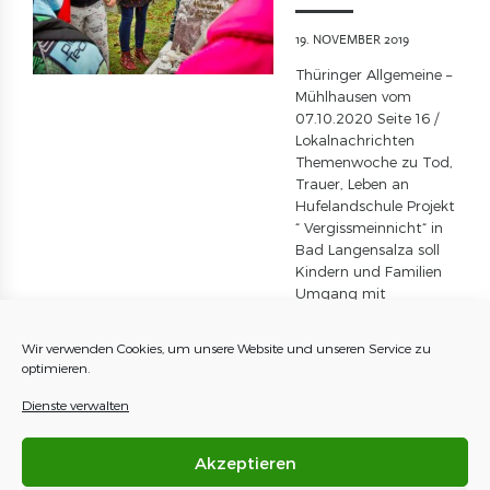
19. NOVEMBER 2019
Thüringer Allgemeine –
Mühlhausen vom
07.10.2020 Seite 16 /
Lokalnachrichten
Themenwoche zu Tod,
Trauer, Leben an
Hufelandschule Projekt
“ Vergissmeinnicht“ in
Bad Langensalza soll
Kindern und Familien
Umgang mit
Tabuthema
nahebringen
Wir verwenden Cookies, um unsere Website und unseren Service zu
Friedemann Mertin
optimieren.
Bad Langensalza “ Gibt
es hier Geister“ , fragt
Dienste verwalten
ein Junge. “ Ja, auf
Friedhöfen spuken die
Akzeptieren
doch immer, und
Zombies gibt […]