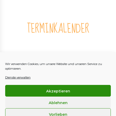
TERMINKALENDER
Gefördert werden die Projekte vom Bundesministerium für
Bildung und Forschung, der Bundesarbeitsgemeinschaft
Wir verwenden Cookies, um unsere Website und unseren Service zu
Spielmobile e. V. und dem Deutschen Paritätischen
optimieren.
Wohlfahrtsverband – Gesamtverband e. V.
Dienste verwalten
Akzeptieren
Ablehnen
Natur- und Kunstwerkstatt in Thamsbrück e.V.
Vorlieben