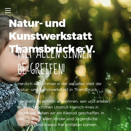
Natur- und
Kunstwerkstatt
t
MIT ALLEN SINNEN
Thamsbrück e.V.
BE-GREIFEN!
Herzlich willkommen in der virtuellen Welt der
Natur- und Kunstwerkstatt in Thamsbrück.
Hier heißt es einfach ankommen, sein und erleben.
Im wunderschönen Unstrut-Hainich-Kreis in
Thüringen haben wir ein Kleinod geschaffen, in
dem sich vor allem Kinder und Jugendliche
naturnah und kreativ frei entfalten können.